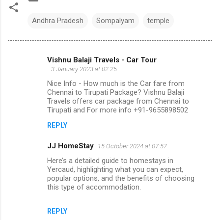
Andhra Pradesh
Sompalyam
temple
Vishnu Balaji Travels - Car Tour
C
3 January 2023 at 02:25
o
Nice Info - How much is the Car fare from
m
Chennai to Tirupati Package? Vishnu Balaji
Travels offers car package from Chennai to
m
Tirupati and For more info +91-9655898502
e
REPLY
n
JJ HomeStay
15 October 2024 at 07:57
t
Here’s a detailed guide to homestays in
s
Yercaud, highlighting what you can expect,
popular options, and the benefits of choosing
this type of accommodation.
REPLY