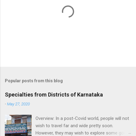
P
o
s
t
Popular posts from this blog
a
C
Specialties from Districts of Karnataka
o
m
-
May 27, 2020
m
e
Overview: In a post-Covid world, people will not
n
t
wish to travel far and wide pretty soon.
However, they may wish to explore some good