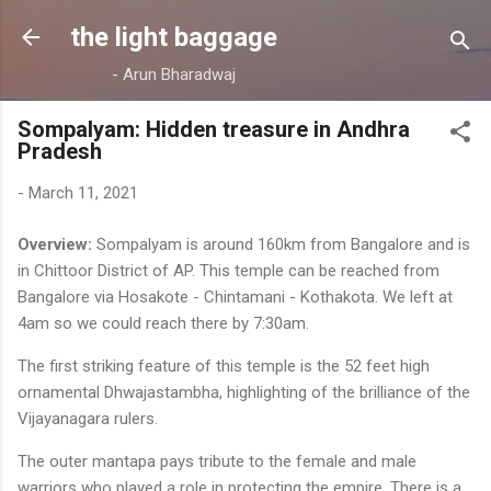
Skip to main content
the light baggage
- Arun Bharadwaj
Sompalyam: Hidden treasure in Andhra
Pradesh
-
March 11, 2021
Overview:
Sompalyam is around 160km from Bangalore and is
in Chittoor District of AP. This temple can be reached from
Bangalore via Hosakote - Chintamani - Kothakota. We left at
4am so we could reach there by 7:30am.
The first striking feature of this temple is the 52 feet high
ornamental Dhwajastambha, highlighting of the brilliance of the
Vijayanagara rulers.
The outer mantapa pays tribute to the female and male
warriors who played a role in protecting the empire. There is a